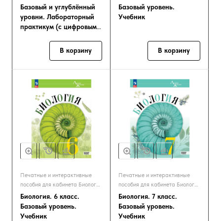
Базовый и углублённый
Базовый уровень.
уровни. Лабораторный
Учебник
практикум (с цифровым
дополнением)
В корзину
В корзину
Печатные и интерактивные
Печатные и интерактивные
пособия для кабинета Биологии
пособия для кабинета Биологии
и Экологии
и Экологии
Биология. 6 класс.
Биология. 7 класс.
Базовый уровень.
Базовый уровень.
Учебник
Учебник