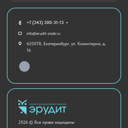
Государственные закупки
Агротехклассы Кадры в АПК
Благодарственные письма
Мебель
Технические средства обучения
+7 (343) 300-31-13
Спортивный зал
info@erudit-snab.ru
Внеурочная деятельность
620078, Екатеринбург, ул. Коминтерна, д.
Уличное оборудование
16
Детский сад
Хозяйственные Товары
Актовый зал
Столовая и пищеблок
Канцелярия
Оснащение кабинетов
Медицинский кабинет
Товары для строительства и ремонта
2026 © Все права защищены
Национальные проекты