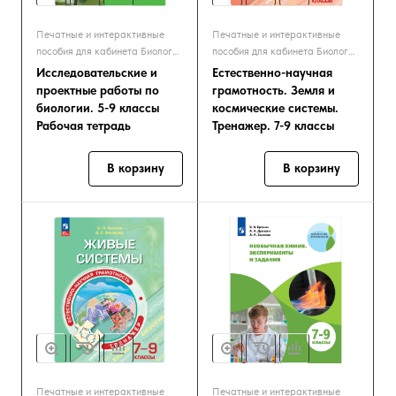
Печатные и интерактивные
Печатные и интерактивные
пособия для кабинета Биологии
пособия для кабинета Биологии
и Экологии
и Экологии
Исследовательские и
Естественно-научная
проектные работы по
грамотность. Земля и
биологии. 5-9 классы
космические системы.
Рабочая тетрадь
Тренажер. 7-9 классы
В корзину
В корзину
Печатные и интерактивные
Печатные и интерактивные