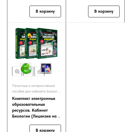
В корзину
В корзину
Печатные и интерактивные
пособия для кабинета Биологии
и Экологии
Комплект электронных
образовательных
ресурсов. Кабинет
Биологии (Лицензия на 1
рабочее место)
В корзину