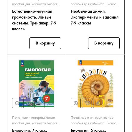
пособия для кабинета Биологии
пособия для кабинета Биологии
и Экологии
и Экологии
Естественно-научная
Необычная химия.
грамотность. Живые
Эксперименты и задания.
системы. Тренажер. 7-9
7-9 классы
классы
В корзину
В корзину
Печатные и интерактивные
Печатные и интерактивные
пособия для кабинета Биологии
пособия для кабинета Биологии
и Экологии
и Экологии
Биология. 7 класс.
Биология. 5 класс.