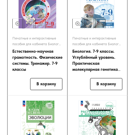
Печатные и интерактивные
Печатные и интерактивные
пособия для кабинета Биологии
пособия для кабинета Биологии
и Экологии
и Экологии
Естественно-научная
Биология. 7-9 классы.
грамотность. Физические
Углублённый уровень.
системы. Тренажер. 7-9
Практическая
классы
молекулярная генетика
для начинающих. Учебно
В корзину
В корзину