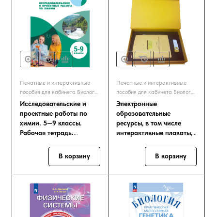
Печатные и интерактивные
Печатные и интерактивные
пособия для кабинета Биологии
пособия для кабинета Биологии
и Экологии
и Экологии
Исследовательские и
Электронные
проектные работы по
образовательные
химии. 5—9 классы.
ресурсы, в том числе
Рабочая тетрадь.
интерактивные плакаты,
Смирнова Н.Ю., Смирнов
сборник заданий,
И
интерактивн
В корзину
В корзину