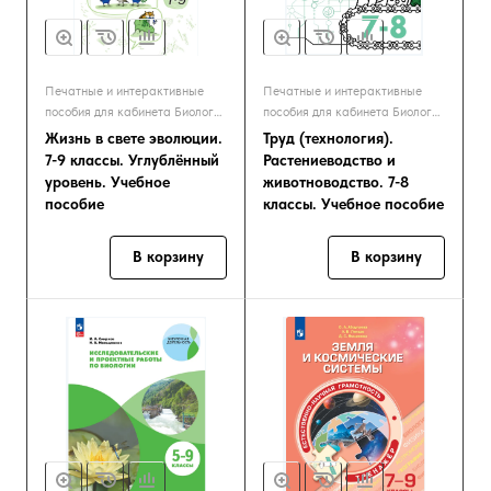
Печатные и интерактивные
Печатные и интерактивные
пособия для кабинета Биологии
пособия для кабинета Биологии
и Экологии
и Экологии
Жизнь в свете эволюции.
Труд (технология).
7-9 классы. Углублённый
Растениеводство и
уровень. Учебное
животноводство. 7-8
пособие
классы. Учебное пособие
В корзину
В корзину