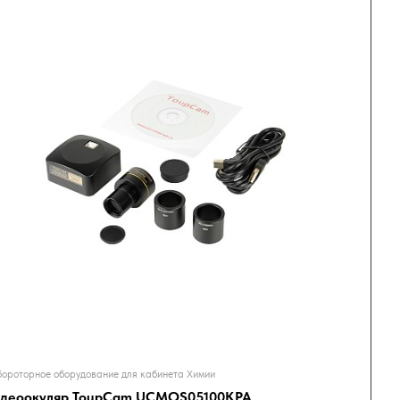
ороторное оборудование для кабинета Химии
деоокуляр ToupCam UCMOS05100KPA