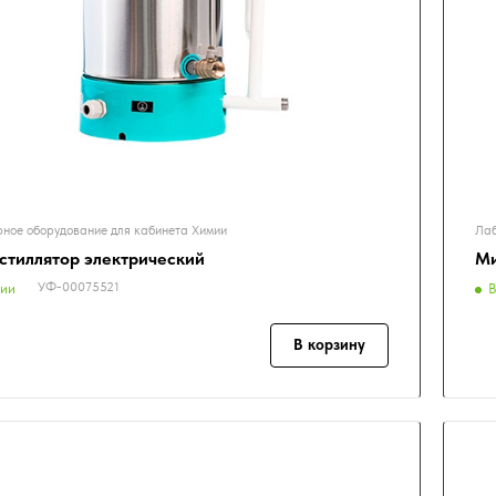
ное оборудование для кабинета Химии
Лаб
стиллятор электрический
Ми
УФ-00075521
чии
В
В корзину