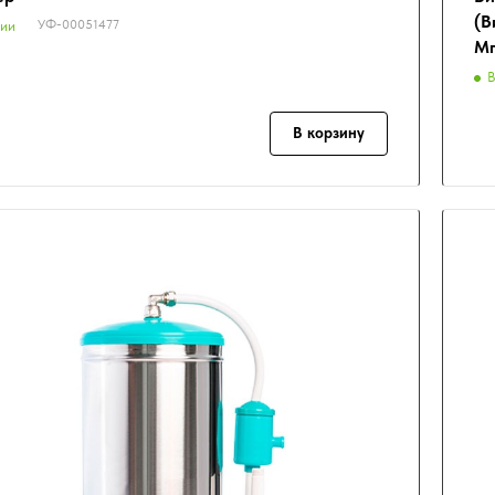
(В
УФ-00051477
чии
Мп
В
В корзину