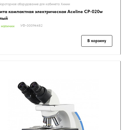
ороторное оборудование для кабинета Химии
ита компактная электрическая Aceline CP-020w
лый
УФ-00094482
 наличии
В корзину