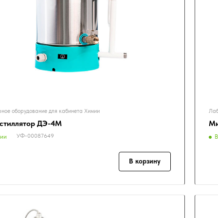
ное оборудование для кабинета Химии
Лаб
стиллятор ДЭ-4М
Ми
УФ-00087649
чии
В
В корзину