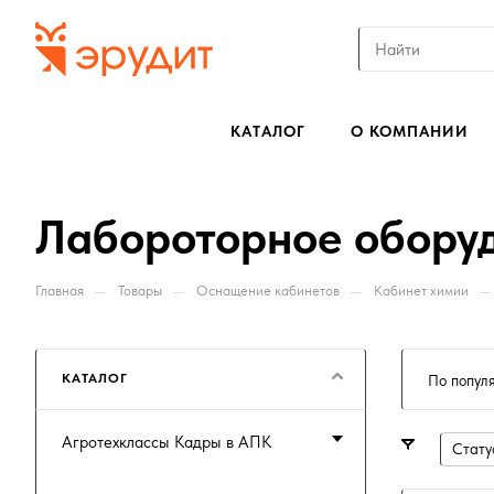
КАТАЛОГ
О КОМПАНИИ
Лабороторное оборуд
—
—
—
—
Главная
Товары
Оснащение кабинетов
Кабинет химии
КАТАЛОГ
По попул
Агротехклассы Кадры в АПК
Стату