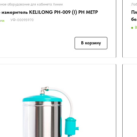
ное оборудование для кабинета Химии
Лаб
 измеритель KELILONG PH-009 (I) PH МЕТР
Пл
бе
УФ-00095970
чии
В
В корзину