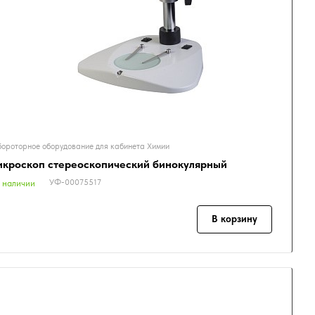
ороторное оборудование для кабинета Химии
кроскоп стереоскопический бинокулярный
УФ-00075517
 наличии
В корзину