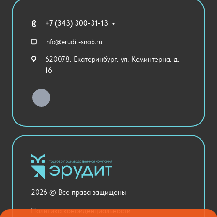
Мебель
Технические средства обучения
+7 (343) 300-31-13
Спортивный зал
info@erudit-snab.ru
Внеурочная деятельность
620078, Екатеринбург, ул. Коминтерна, д.
Уличное оборудование
16
Детский сад
Хозяйственные Товары
Актовый зал
Столовая и пищеблок
Канцелярия
Оснащение кабинетов
Медицинский кабинет
Товары для строительства и ремонта
2026 © Все права защищены
Национальные проекты
Политика конфиденциальности