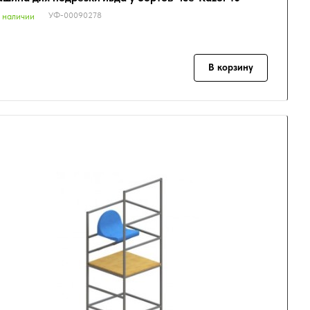
УФ-00090278
 наличии
В корзину