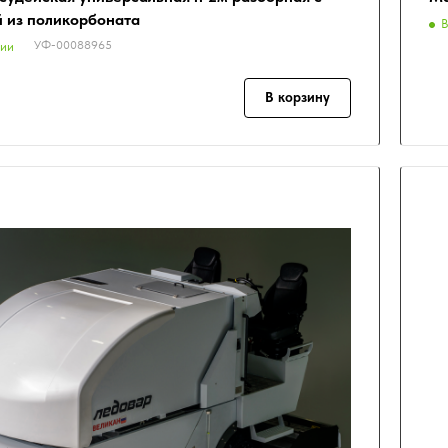
 из поликорбоната
В
УФ-00088965
чии
В корзину