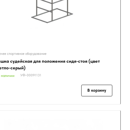
чее спортивное оборудование
шка судейская для положения сидя-стоя (цвет
етло-серый)
УФ-00091131
 наличии
В корзину