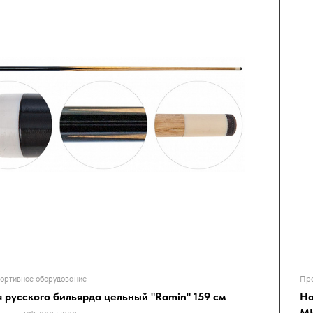
ортивное оборудование
Про
я русского бильярда цельный "Ramin" 159 см
На
М