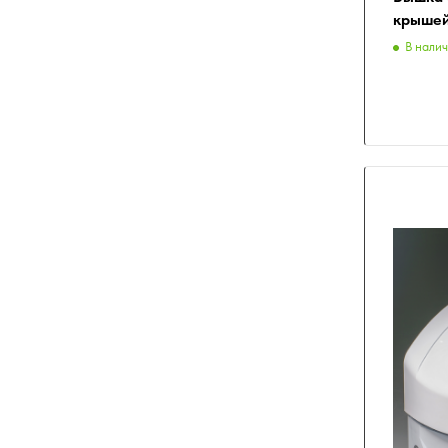
крышей
В нали