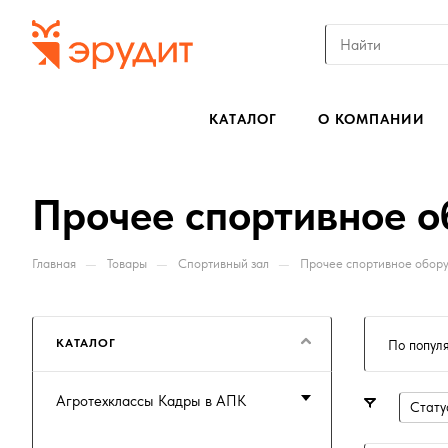
КАТАЛОГ
О КОМПАНИИ
Прочее спортивное 
—
—
—
Главная
Товары
Спортивный зал
Прочее спортивное обор
КАТАЛОГ
По попул
Агротехклассы Кадры в АПК
Стату