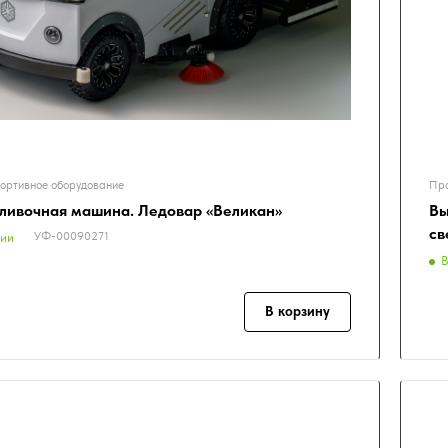
ортивное оборудование
Про
ливочная машина. Ледовар «Великан»
Вы
св
УФ-00090271
чии
В
В корзину