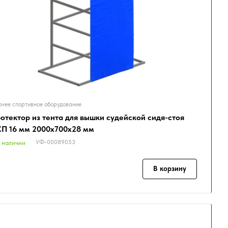
чее спортивное оборудование
отектор из тента для вышки судейской сидя-стоя
П 16 мм 2000х700х28 мм
УФ-00089053
 наличии
В корзину