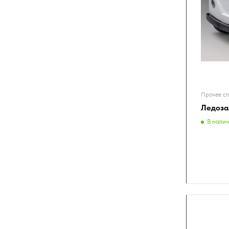
Прочее сп
Ледоза
В нали