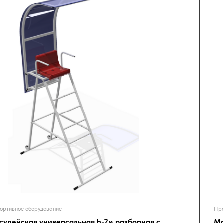
ортивное оборудование
Про
судейская универсальная h-2м разборная с
Ма