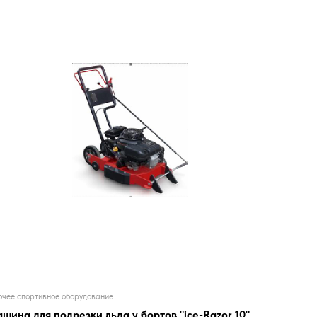
чее спортивное оборудование
шина для подрезки льда у бортов "ice-Razor 10"