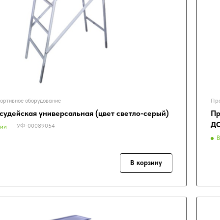
ортивное оборудование
Про
судейская универсальная (цвет светло-серый)
Пр
ДС
УФ-00089054
чии
В
В корзину