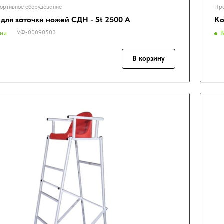
ортивное оборудование
Про
 для заточки ножей СДН - St 2500 А
Ко
УФ-00090503
чии
В
В корзину