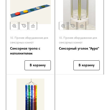
10. Прочее оборудование для
10. Прочее оборудование для
сенсорных комнат
сенсорных комнат
Сенсорная тропа с
Сенсорный уголок "Аура"
наполнителем
В корзину
В корзину