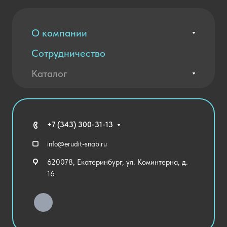
О компании
Сотрудничество
Вакансии
Контакты
Каталог
Оплата и доставка
Новости
Государственные закупки
Агротехклассы Кадры в АПК
Благодарственные письма
Мебель
Технические средства обучения
+7 (343) 300-31-13
Спортивный зал
info@erudit-snab.ru
Внеурочная деятельность
620078, Екатеринбург, ул. Коминтерна, д.
Уличное оборудование
16
Детский сад
Хозяйственные Товары
Актовый зал