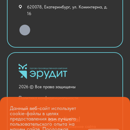
Внеурочная деятельность
620078, Екатеринбург, ул. Коминтерна, д.
Уличное оборудование
16
Детский сад
Хозяйственные Товары
Актовый зал
Столовая и пищеблок
Канцелярия
Оснащение кабинетов
Медицинский кабинет
Товары для строительства и ремонта
2026 © Все права защищены
Национальные проекты
Политика конфиденциальности
Данный веб-сайт использует
Карта сайта
cookie-файлы в целях
предоставления вам лучшего
пользовательского опыта на
Разработка и продвижение сайта
нашем сайте. Продолжая