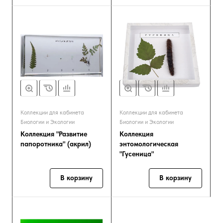
Коллекции для кабинета
Коллекции для кабинета
Биологии и Экологии
Биологии и Экологии
Коллекция "Развитие
Коллекция
папоротника" (акрил)
энтомологическая
"Гусеница"
В корзину
В корзину