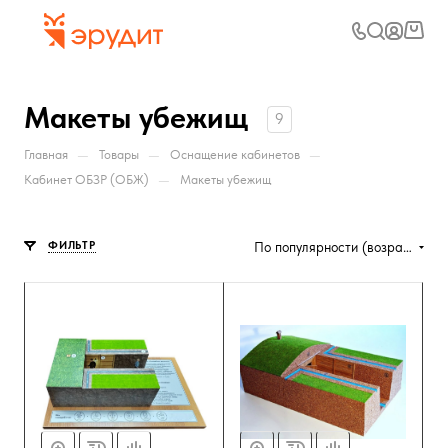
Макеты убежищ
9
—
—
—
Главная
Товары
Оснащение кабинетов
—
Кабинет ОБЗР (ОБЖ)
Макеты убежищ
ФИЛЬТР
По популярности (возрастание)