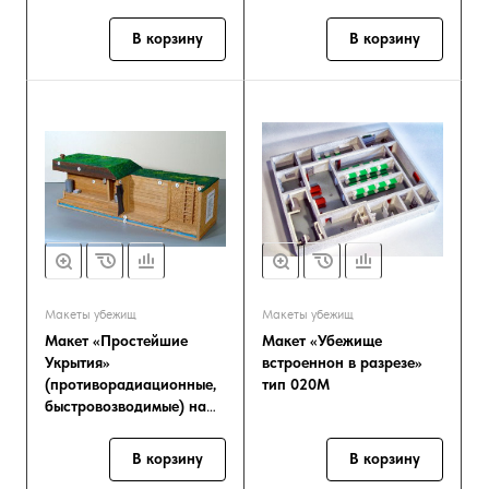
объектов, дорог,
062
водоемов
В корзину
В корзину
Макеты убежищ
Макеты убежищ
Макет «Простейшие
Макет «Убежище
Укрытия»
встроеннон в разрезе»
(противорадиационные,
тип 020М
быстровозводимые) на
25 человек тип 032
В корзину
В корзину