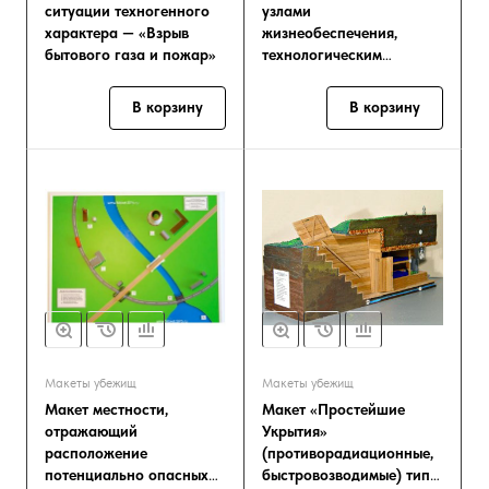
ситуации техногенного
узлами
характера — «Взрыв
жизнеобеспечения,
бытового газа и пожар»
технологическим
оборудованием в
разрезе»
В корзину
В корзину
Макеты убежищ
Макеты убежищ
Макет местности,
Макет «Простейшие
отражающий
Укрытия»
расположение
(противорадиационные,
потенциально опасных
быстровозводимые) тип