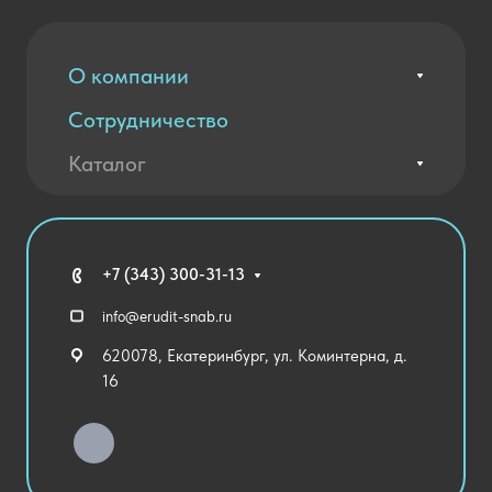
О компании
Сотрудничество
Вакансии
Контакты
Каталог
Оплата и доставка
Новости
Государственные закупки
Агротехклассы Кадры в АПК
Благодарственные письма
Мебель
Технические средства обучения
+7 (343) 300-31-13
Спортивный зал
info@erudit-snab.ru
Внеурочная деятельность
620078, Екатеринбург, ул. Коминтерна, д.
Уличное оборудование
16
Детский сад
Хозяйственные Товары
Актовый зал