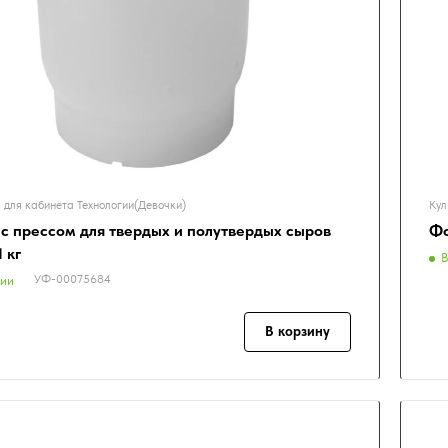
 для кабинета Технологии(Девочки)
Кул
с прессом для твердых и полутвердых сыров
Фо
 кг
В
УФ-00075684
чии
В корзину