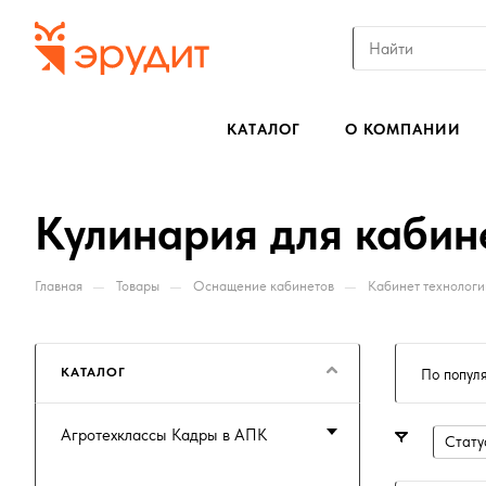
КАТАЛОГ
О КОМПАНИИ
Кулинария для кабин
—
—
—
Главная
Товары
Оснащение кабинетов
Кабинет технологи
КАТАЛОГ
По попул
Агротехклассы Кадры в АПК
Стату