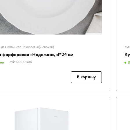
 для кабинета Технологии(Девочки)
Кул
а фарфоровая «Надежда», d=24 см
Ку
УФ-00077306
чии
В
В корзину