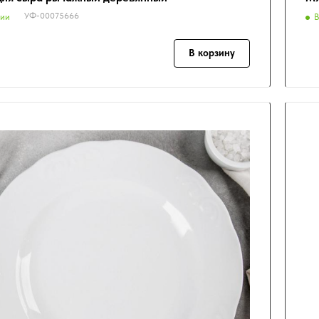
УФ-00075666
чии
В
В корзину