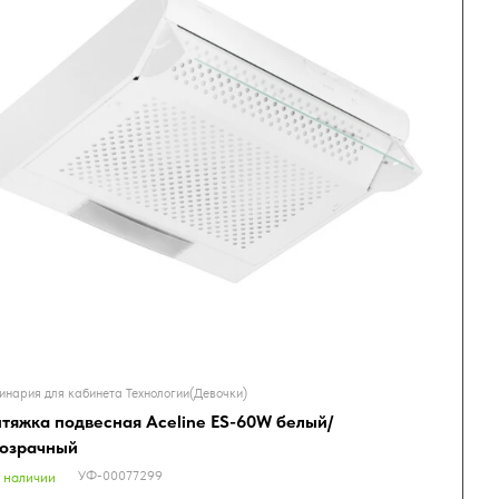
инария для кабинета Технологии(Девочки)
тяжка подвесная Aceline ES-60W белый/
озрачный
УФ-00077299
 наличии