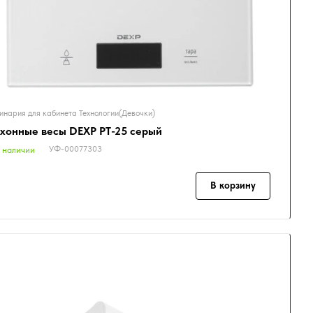
инария для кабинета Технологии(Девочки)
хонные весы DEXP PT-25 серый
УФ-00077303
 наличии
В корзину