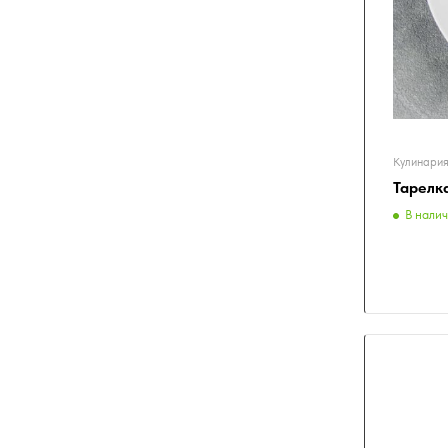
Кулинария
Тарелк
В нали