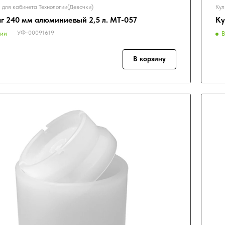
 для кабинета Технологии(Девочки)
Кул
г 240 мм алюминиевый 2,5 л. МТ-057
Ку
УФ-00091619
чии
В
В корзину