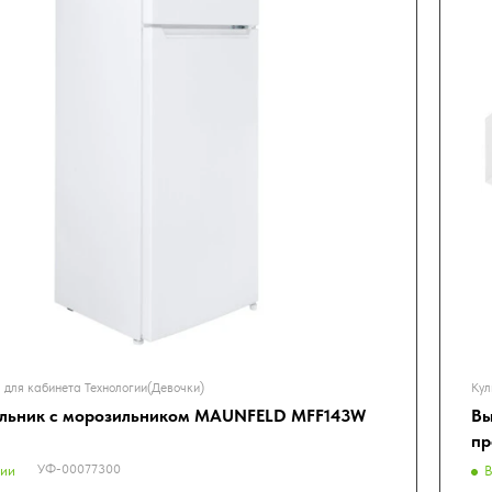
 для кабинета Технологии(Девочки)
Кул
льник с морозильником MAUNFELD MFF143W
Вы
пр
УФ-00077300
чии
В