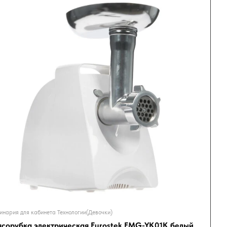
инария для кабинета Технологии(Девочки)
сорубка электрическая Eurostek EMG-YK01K белый