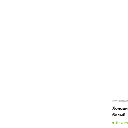
Кулинария
Холоди
белый
В нали