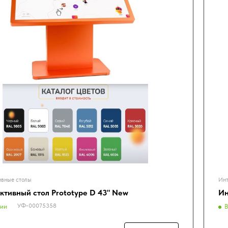
ивные столы
Инт
ктивный стол Prototype D 43" New
Ин
УФ-00075358
чии
В