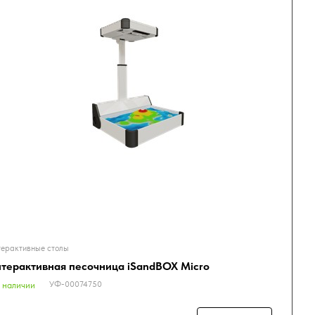
ерактивные столы
терактивная песочница iSandBOX Micro
УФ-00074750
 наличии