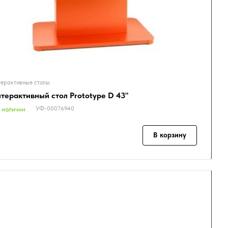
ерактивные столы
терактивный стол Prototype D 43"
УФ-00076940
 наличии
В корзину