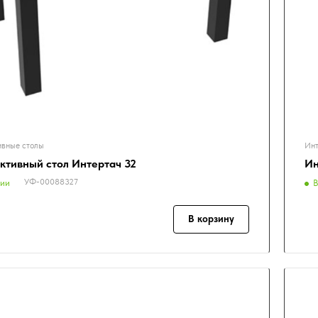
ивные столы
Инт
ктивный стол Интертач 32
Ин
УФ-00088327
чии
В
В корзину