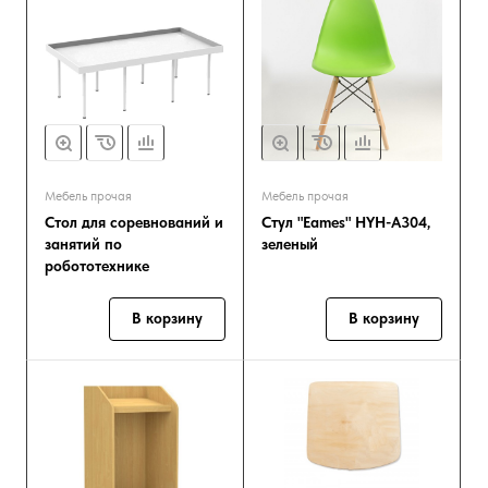
Мебель прочая
Мебель прочая
Стол для соревнований и
Стул "Eames" HYH-A304,
занятий по
зеленый
робототехнике
В корзину
В корзину