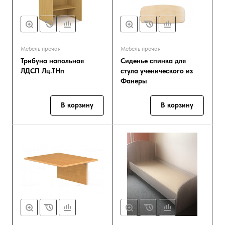
Мебель прочая
Мебель прочая
Трибуна напольная
Сиденье спинка для
ЛДСП Лц.ТНп
стула ученического из
Фанеры
В корзину
В корзину