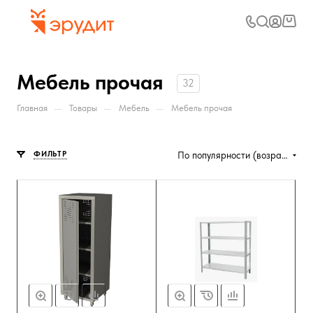
Мебель прочая
32
—
—
—
Главная
Товары
Мебель
Мебель прочая
ФИЛЬТР
По популярности (возрастание)