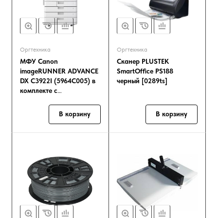
Оргтехника
Оргтехника
МФУ Canon
Сканер PLUSTEK
imageRUNNER ADVANCE
SmartOffice PS188
DX C3922I (5964C005) в
черный [0289ts]
комплекте с
автоподатчиком
В корзину
В корзину