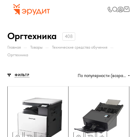
Оргтехника
408
—
—
—
Главная
Товары
Технические средства обучения
Оргтехника
ФИЛЬТР
По популярности (возрастание)