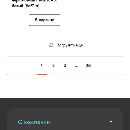
черно-белая печать, A3,
белый [8af71a]
В корзину
Загрузить еще
1
2
3
...
28
О компании