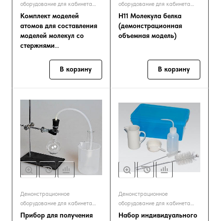
оборудование для кабинета
оборудование для кабинета
химии
химии
Комплект моделей
Н11 Молекула белка
атомов для составления
(демонстрационная
моделей молекул со
объемная модель)
стержнями
демонстрационный
В корзину
В корзину
Демонстрационное
Демонстрационное
оборудование для кабинета
оборудование для кабинета
химии
химии
Прибор для получения
Набор индивидуального