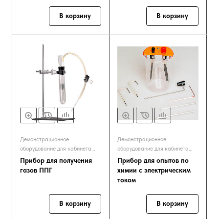
В корзину
В корзину
Демонстрационное
Демонстрационное
оборудование для кабинета
оборудование для кабинета
химии
химии
Прибор для получения
Прибор для опытов по
газов ППГ
химии с электрическим
током
В корзину
В корзину