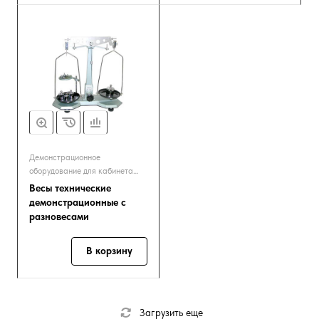
Демонстрационное
оборудование для кабинета
химии
Весы технические
демонстрационные с
разновесами
В корзину
Загрузить еще