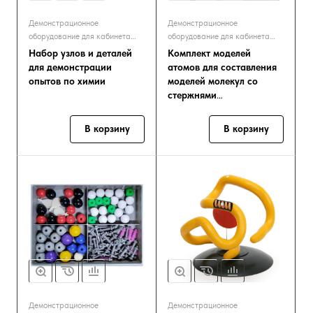
Демонстрационное
Демонстрационное
оборудование для кабинета
оборудование для кабинета
химии
химии
Набор узлов и деталей
Комплект моделей
для демонстрации
атомов для составления
опытов по химии
моделей молекул со
стержнями
лабораторный
В корзину
В корзину
Демонстрационное
Демонстрационное