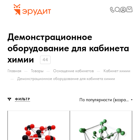
Демонстрационное
оборудование для кабинета
химии
44
—
—
—
Главная
Товары
Оснащение кабинетов
Кабинет химии
—
Демонстрационное оборудование для кабинета химии
ФИЛЬТР
По популярности (возрастание)