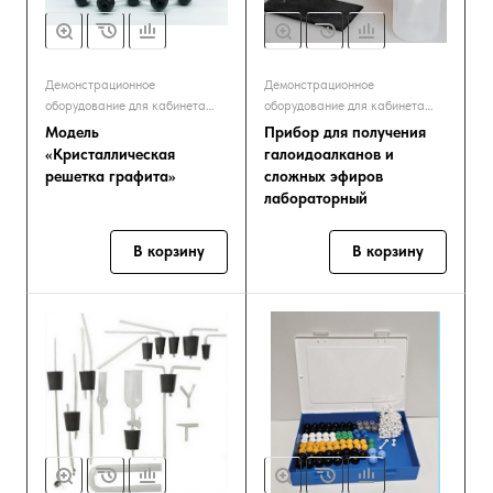
Демонстрационное
Демонстрационное
оборудование для кабинета
оборудование для кабинета
химии
химии
Модель
Прибор для получения
«Кристаллическая
галоидоалканов и
решетка графита»
сложных эфиров
лабораторный
В корзину
В корзину