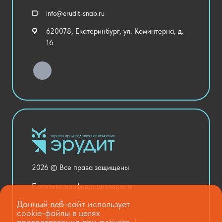
Спортивный зал
info@erudit-snab.ru
Внеурочная деятельность
620078, Екатеринбург, ул. Коминтерна, д.
Уличное оборудование
16
Детский сад
Хозяйственные Товары
Актовый зал
Столовая и пищеблок
Канцелярия
Оснащение кабинетов
Медицинский кабинет
Товары для строительства и ремонта
2026 © Все права защищены
Национальные проекты
Политика конфиденциальности
Данный веб-сайт использует
Карта сайта
cookie-файлы в целях
предоставления вам лучшего