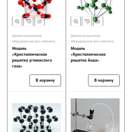
Демонстрационное
Демонстрационное
оборудование для кабинета
оборудование для кабинета
химии
химии
Модель
Модель
«Кристаллическая
«Кристаллическая
решетка углекислого
решетка йода»
газа»
В корзину
В корзину