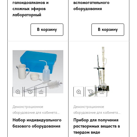
галоидоалканов и
вспомогательного
сложных эфиров
оборудования
лабораторный
В корзину
В корзину
Демонстрационное
Демонстрационное
оборудование для кабинета
оборудование для кабинета
химии
химии
Набор индивидуального
Прибор для получения
базового оборудования
растворимых веществ в
твердом виде