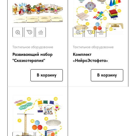
Тактильное оборудование
Тактильное оборудование
Развивающий набор
Комплект
"Сказкотерапия"
«НейроЭстафета»
В корзину
В корзину