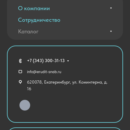
О компании
Сотрудничество
Вакансии
Контакты
Каталог
Оплата и доставка
Новости
Государственные закупки
Агротехклассы Кадры в АПК
Благодарственные письма
Мебель
Технические средства обучения
+7 (343) 300-31-13
Спортивный зал
info@erudit-snab.ru
Внеурочная деятельность
620078, Екатеринбург, ул. Коминтерна, д.
Уличное оборудование
16
Детский сад
Хозяйственные Товары
Актовый зал
Столовая и пищеблок