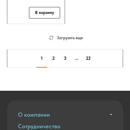
В корзину
Загрузить еще
1
2
3
...
22
О компании
Сотрудничество
Вакансии