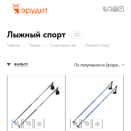
Лыжный спорт
327
—
—
—
Главная
Товары
Спортивный зал
Лыжный спорт
ФИЛЬТР
По популярности (возрастание)