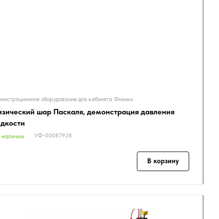
онстрационное оборудование для кабинета Физики
зический шар Паскаля, демонстрация давления
дкости
УФ-00087928
 наличии
В корзину