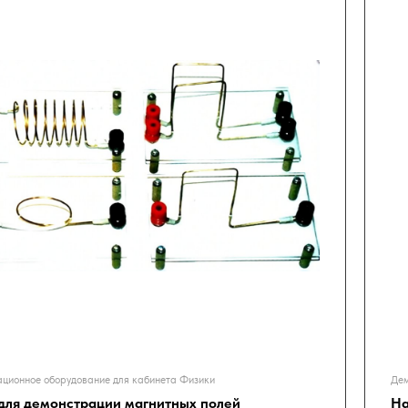
ционное оборудование для кабинета Физики
Дем
для демонстрации магнитных полей
На