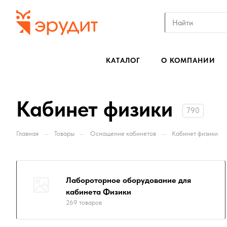
КАТАЛОГ
О КОМПАНИИ
Кабинет физики
790
—
—
—
Главная
Товары
Оснащение кабинетов
Кабинет физики
Лабороторное оборудование для
кабинета Физики
269 товаров