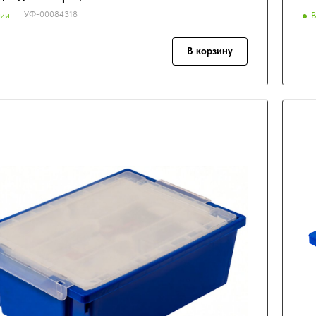
УФ-00084318
чии
В
В корзину