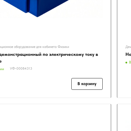
ционное оборудование для кабинета Физики
Дем
демонстрационный по электрическому току в
На
е
В
УФ-00084313
чии
В корзину