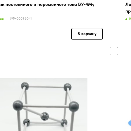
ик постоянного и переменного тока ВУ-4Му
Ла
пр
УФ-00096041
чии
В
В корзину