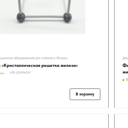
ционное оборудование для кабинета Физики
Дем
 «Кристаллическая решетка железа»
Фи
жи
УФ-00094091
чии
В
В корзину