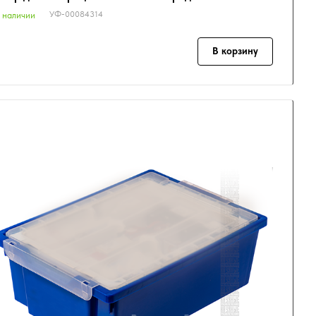
УФ-00084314
 наличии
В корзину