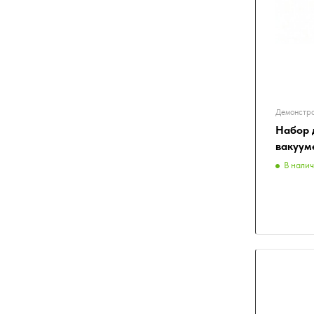
Демонстра
Набор 
вакуум
В нали