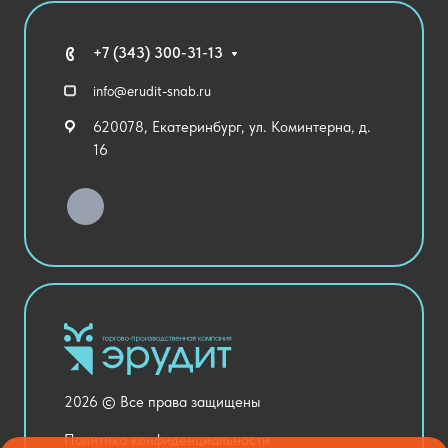
Благодарственные письма
Мебель
Технические средства обучения
+7 (343) 300-31-13
Спортивный зал
info@erudit-snab.ru
Внеурочная деятельность
620078, Екатеринбург, ул. Коминтерна, д.
Уличное оборудование
16
Детский сад
Хозяйственные Товары
Актовый зал
Столовая и пищеблок
Канцелярия
Оснащение кабинетов
Медицинский кабинет
Товары для строительства и ремонта
2026 © Все права защищены
Национальные проекты
Политика конфиденциальности