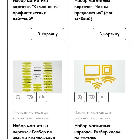
Набор магнитных
Набор магнитных
карточек "Компоненты
карточек "Члены
арифметических
предложения" (фон
действий"
зелёный)
В корзину
В корзину
Плакаты и стенды для
Плакаты и стенды для
кабинета Астрономии
кабинета Астрономии
Набор магнитных
Набор магнитных
карточек Разбор по
карточек Разбор слова
членам предложения
по составу