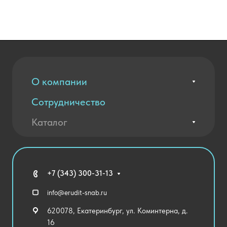
О компании
Сотрудничество
Вакансии
Контакты
Каталог
Оплата и доставка
Новости
Государственные закупки
Агротехклассы Кадры в АПК
Благодарственные письма
Мебель
Технические средства обучения
+7 (343) 300-31-13
Спортивный зал
info@erudit-snab.ru
Внеурочная деятельность
620078, Екатеринбург, ул. Коминтерна, д.
Уличное оборудование
16