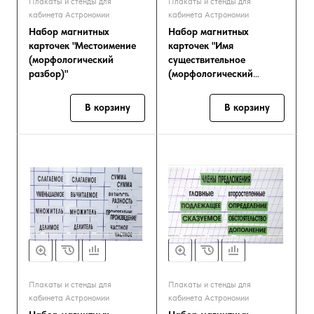
Плакаты и стенды для
Плакаты и стенды для
кабинета Астрономии
кабинета Астрономии
Набор магнитных
Набор магнитных
карточек "Местоимение
карточек "Имя
(морфологический
существительное
разбор)"
(морфологический
разбор)"
В корзину
В корзину
Плакаты и стенды для
Плакаты и стенды для
кабинета Астрономии
кабинета Астрономии