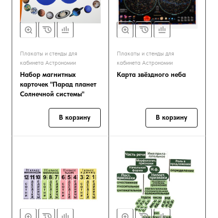
Плакаты и стенды для
Плакаты и стенды для
кабинета Астрономии
кабинета Астрономии
Набор магнитных
Карта звёздного неба
карточек "Парад планет
Солнечной системы"
В корзину
В корзину