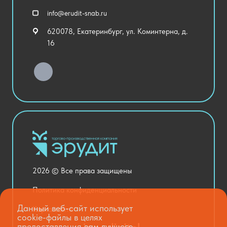
Спортивный зал
info@erudit-snab.ru
Внеурочная деятельность
620078, Екатеринбург, ул. Коминтерна, д.
Уличное оборудование
16
Детский сад
Хозяйственные Товары
Актовый зал
Столовая и пищеблок
Канцелярия
Оснащение кабинетов
Медицинский кабинет
Товары для строительства и ремонта
2026 © Все права защищены
Национальные проекты
Политика конфиденциальности
Данный веб-сайт использует
Карта сайта
cookie-файлы в целях
предоставления вам лучшего