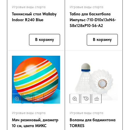
Игровые виды спорта
Игровые виды спорта
Теннисный стол Wallaby
Табло для баскетбола
Indoor R240 Blue
Импульс-710-D10x13xN6-
S8x128xP10-S6-A2
В корзину
В корзину
Игровые виды спорта
Игровые виды спорта
Мяч резиновый, диаметр
Воланы для бадминтона
10 см, цвета МИКС
TORRES