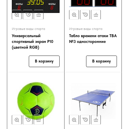
Игровые виды спорта
Игровые виды спорта
Универсальный
Табло времени атаки ТВА
спортивный экран Р10
№3 односторонние
(цветной RGB)
В корзину
В корзину