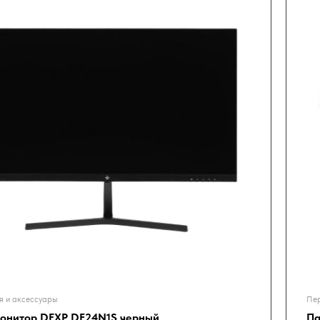
я и аксессуары
Пер
Монитор DEXP DF24N1S черный
Па