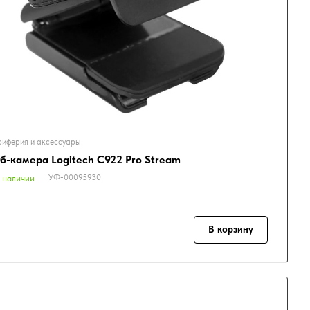
иферия и аксессуары
б-камера Logitech C922 Pro Stream
УФ-00095930
 наличии
В корзину