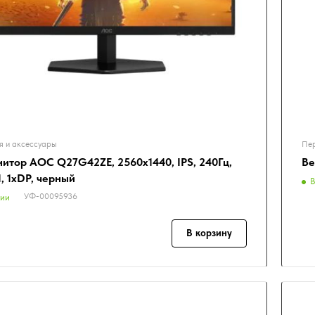
я и аксессуары
Пер
нитор AOC Q27G42ZE, 2560x1440, IPS, 240Гц,
Ве
, 1хDP, черный
В
УФ-00095936
чии
В корзину