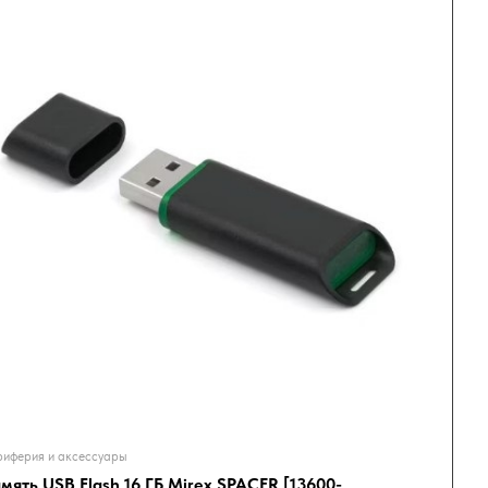
иферия и аксессуары
мять USB Flash 16 ГБ Mirex SPACER [13600-