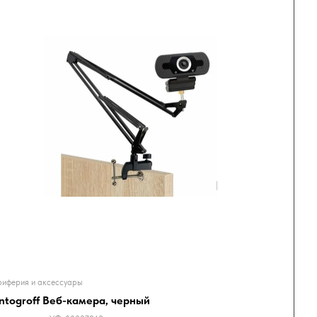
иферия и аксессуары
ntogroff Веб-камера, черный