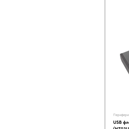
Перифери
USB фл
(NT03U