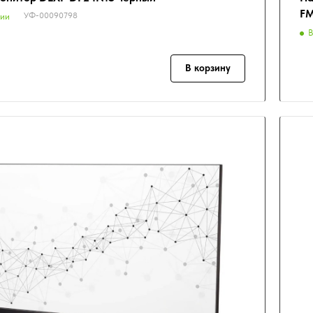
FM
УФ-00090798
чии
В
В корзину