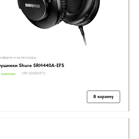
иферия и аксессуары
ушники Shure SRH440A-EFS
УФ-00084972
 наличии
В корзину