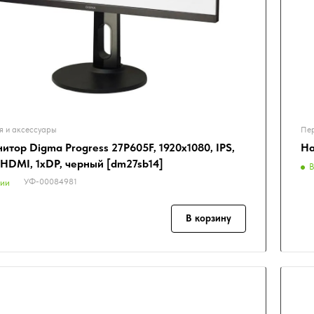
я и аксессуары
Пер
итор Digma Progress 27P605F, 1920x1080, IPS,
На
хHDMI, 1хDP, черный [dm27sb14]
В
УФ-00084981
чии
В корзину