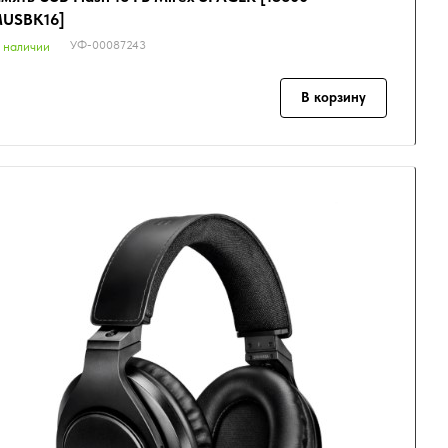
USBK16]
УФ-00087243
 наличии
В корзину