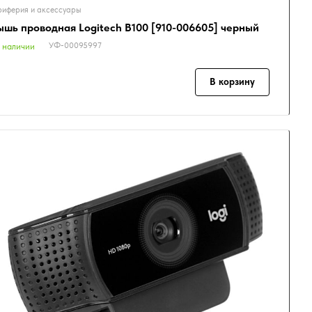
иферия и аксессуары
шь проводная Logitech B100 [910-006605] черный
УФ-00095997
 наличии
В корзину