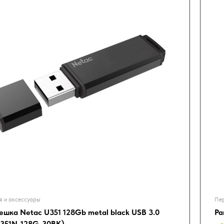
я и аксессуары
Пер
ешка Netac U351 128Gb metal black USB 3.0
Pa
351N-128G-30BK)