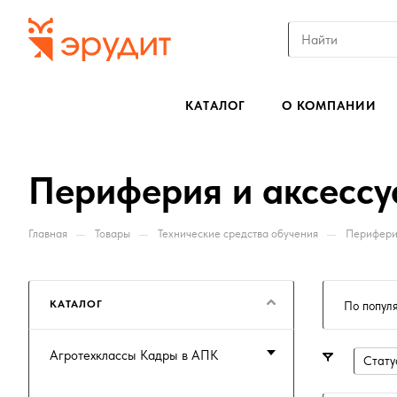
КАТАЛОГ
О КОМПАНИИ
Периферия и аксесс
—
—
—
Главная
Товары
Технические средства обучения
Перифери
КАТАЛОГ
По попул
Агротехклассы Кадры в АПК
Стату