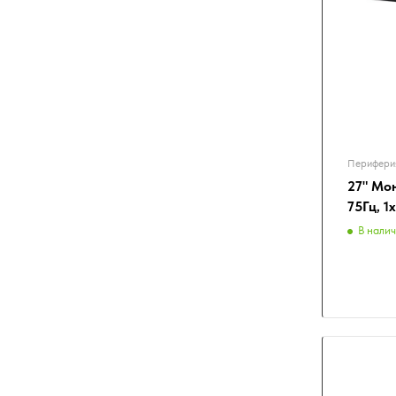
Перифери
27" Мон
75Гц, 1
В нали