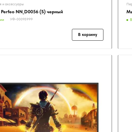
я и аксессуары
Пер
 Perfeo NN_D0056 (S) черный
Мы
УФ-00095999
чии
В
В корзину