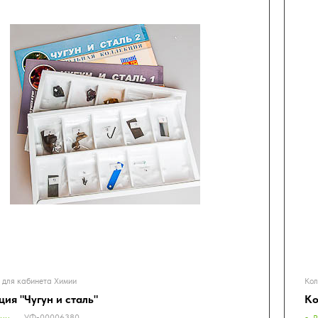
 для кабинета Химии
Кол
ия "Чугун и сталь"
Ко
УФ-00006380