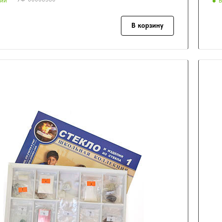
чии
В
В корзину