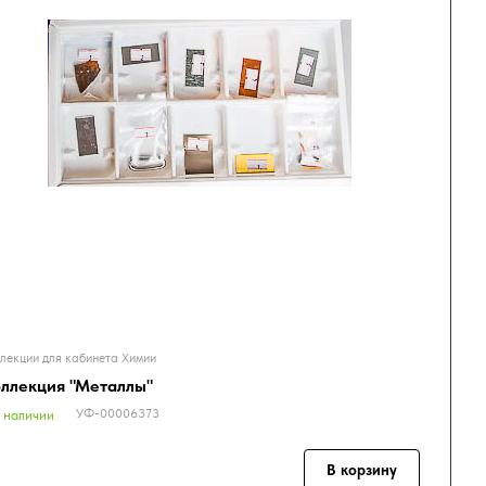
лекции для кабинета Химии
ллекция "Металлы"
УФ-00006373
 наличии
В корзину