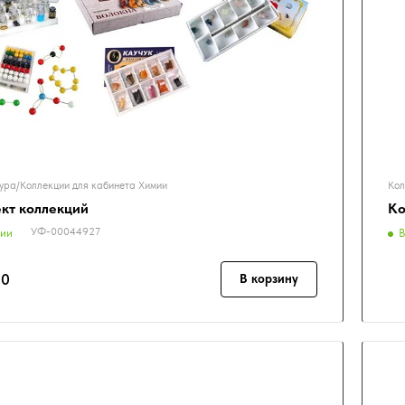
ура/Коллекции для кабинета Химии
Кол
кт коллекций
Ко
УФ-00044927
чии
В
00
В корзину