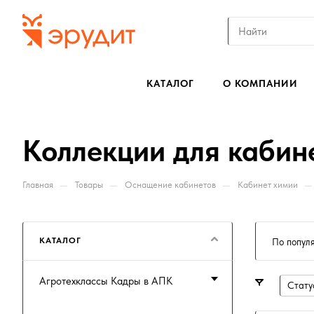
КАТАЛОГ
О КОМПАНИИ
Коллекции для кабин
—
—
—
—
Главная
Товары
Оснащение кабинетов
Кабинет химии
КАТАЛОГ
По попул
Агротехклассы Кадры в АПК
Стату