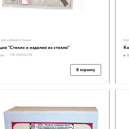
 для кабинета Химии
Кол
ия "Стекло и изделия из стекла"
Ко
УФ-00006378
чии
В
В корзину