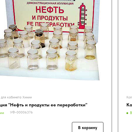
 для кабинета Химии
Кол
ция "Нефть и продукты ее переработки"
Ко
УФ-00006376
чии
В
В корзину