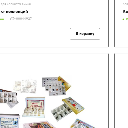
 для кабинета Химии
Кол
кт коллекций
Ко
УФ-00044927
чии
В
В корзину