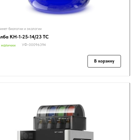
инет биологии и экологии
лба КН-1-25-14/23 ТС
УФ-00096394
 наличии
В корзину