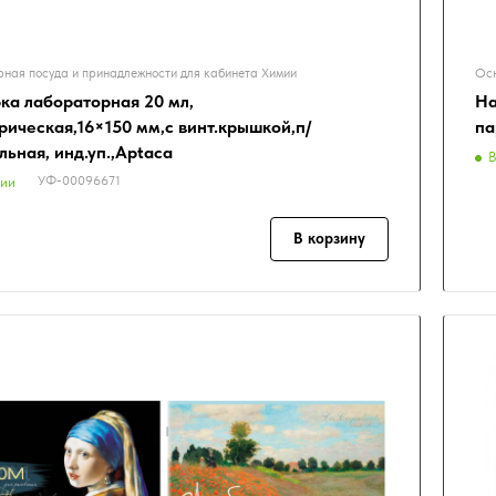
ная посуда и принадлежности для кабинета Химии
Осн
ка лабораторная 20 мл,
На
рическая,16×150 мм,с винт.крышкой,п/
па
льная, инд.уп.,Aptaca
В
УФ-00096671
чии
В корзину