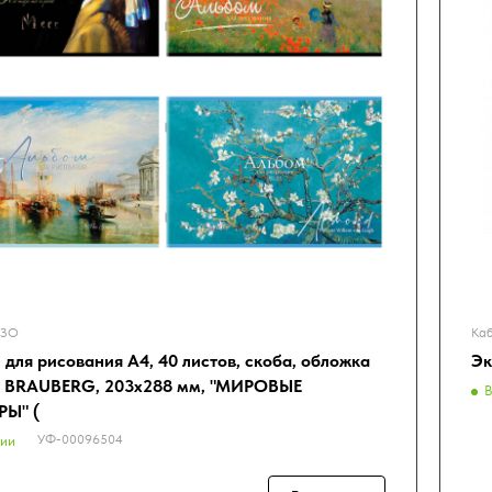
ИЗО
Каб
для рисования А4, 40 листов, скоба, обложка
Эк
, BRAUBERG, 203х288 мм, "МИРОВЫЕ
В
Ы" (
УФ-00096504
чии