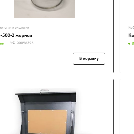
иологии и экологии
Каб
1-500-2 мерная
Ко
УФ-00096396
чии
В
В корзину