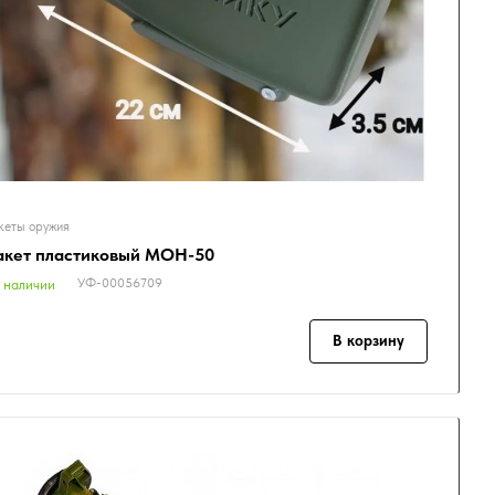
еты оружия
кет пластиковый МОН-50
УФ-00056709
 наличии
В корзину