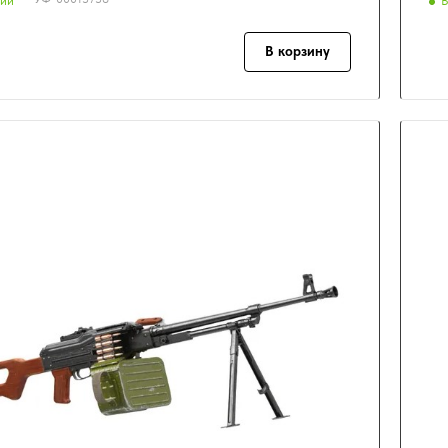
чии
В
В корзину