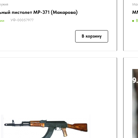
ружия
Мак
ьный пистолет МР-371 (Макарова)
ММ
УФ-00057977
чии
В
В корзину