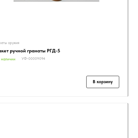
еты оружия
кет ручной гранаты РГД-5
УФ-00009094
 наличии
В корзину