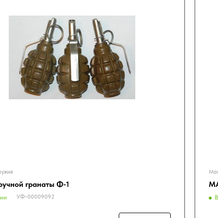
ружия
Мак
ручной гранаты Ф-1
МА
УФ-00009092
чии
В