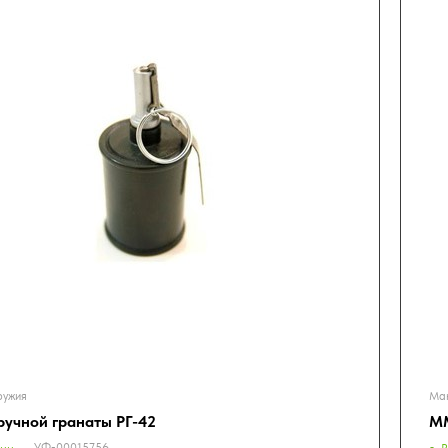
ружия
Мак
ручной гранаты РГ-42
ММ
УФ-00015756