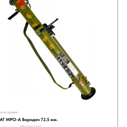
еты оружия
Г МРО-А Бородач 72,5 мм.
УФ-00031340