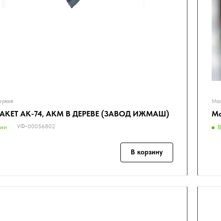
ружия
Мак
АКЕТ АК-74, АКМ В ДЕРЕВЕ (ЗАВОД ИЖМАШ)
Ма
УФ-00056802
чии
В
В корзину