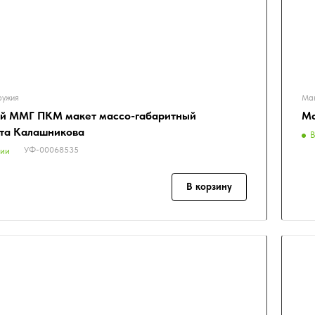
ружия
Мак
й ММГ ПКМ макет массо-габаритный
Ма
та Калашникова
В
УФ-00068535
чии
В корзину