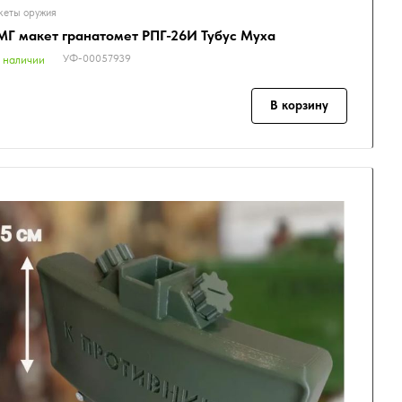
еты оружия
Г макет гранатомет РПГ-26И Тубус Муха
УФ-00057939
 наличии
В корзину