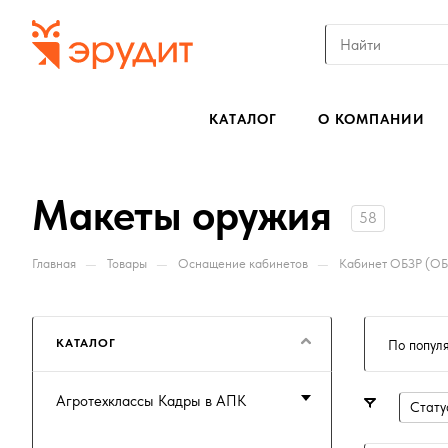
КАТАЛОГ
О КОМПАНИИ
Макеты оружия
58
—
—
—
Главная
Товары
Оснащение кабинетов
Кабинет ОБЗР (О
КАТАЛОГ
По попул
Агротехклассы Кадры в АПК
Стату