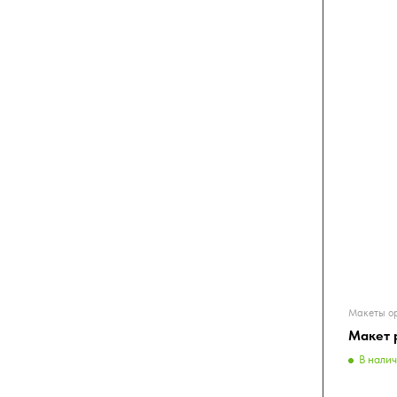
Макеты о
Макет 
В нали